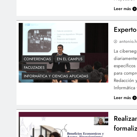
Leer más
Experto
antonio.h
La ciberseg
diariamente
CONFERENCIAS
EN EL CAMPUS
específicos
FACULTADES
para compre
INFORMÁTICA Y CIENCIAS APLICADAS
Redacción y
Informática
Leer más
Realiza
formali