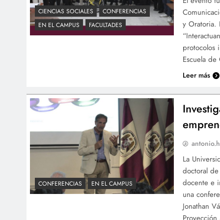
El evento f
Comunicacio
CIENCIAS SOCIALES
CONFERENCIAS
y Oratoria.
EN EL CAMPUS
FACULTADES
“Interactua
protocolos 
Escuela de
Leer más
Investi
empren
antonio.h
La Universi
doctoral de
docente e i
CONFERENCIAS
EN EL CAMPUS
una confere
Jonathan Vá
Proyección 