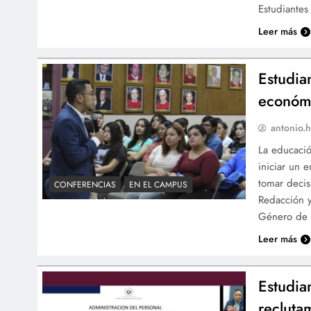
Estudiantes 
Leer más
Estudia
económi
antonio.h
La educació
iniciar un
tomar decis
CONFERENCIAS
EN EL CAMPUS
Redacción y
Género de l
Leer más
Estudia
recluta