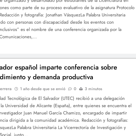
ue organizado y desarrollado por estudiantes de la Licenciatura en
nes como parte de su proceso evaluativo de la asignatura Protocolo
 Redacción y fotografía: Jonathan VásquezLa Palabra Universitaria
ndo con personas con discapacidad desde los eventos con
inclusivos” es el nombre de una conferencia organizada por la
 Comunicaciones,…
gador español imparte conferencia sobre
dimiento y demanda productiva
errera
1 año desde que se envió
0
3 minutos
dad Tecnológica de El Salvador (UTEC) recibió a una delegación
 la Universidad de Alicante (España), entre quienes se encuentra el
nvestigador Juan Manuel García Chamizo, encargado de impartir
ncia dirigida a la comunidad académica. Redacción y fotografías:
squezLa Palabra Universitaria La Vicerrectoría de Investigación y
Social, junto…