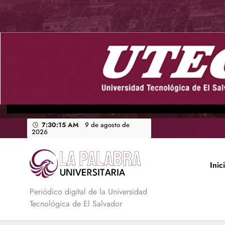
Saltar
al
contenido
7:30:16 AM
9 de agosto de
2026
Inic
La Palabra Universitaria
Periódico digital de la Universidad
Tecnológica de El Salvador