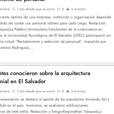
errera
1 año desde que se envió
0
3 minutos
miento óptimo de una empresa, institución u organización depende
ida de contar con personal idóneo para cada cargo. Redacción:
squezLa Palabra Universitaria Estudiantes de la Licenciatura en
de la Universidad Tecnológica de El Salvador (UTEC) participaron en
cia virtual “Reclutamiento y selección de personal”, impartida por
Antonio Rodríguez,…
ntes conocieron sobre la arquitectura
nial en El Salvador
errera
1 año desde que se envió
0
3 minutos
presentación se destacó el aporte de los arquitectos Armando Sol y
Sola en el país. Asimismo, se analizaron edificaciones
ivas de este estilo. Redacción y fotografíasJonathan VásquezLa