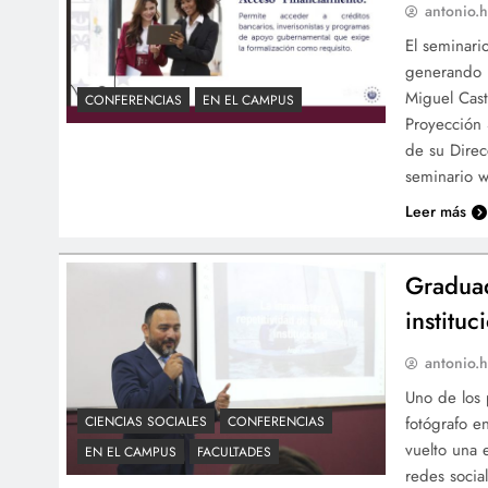
antonio.h
El seminari
generando b
Miguel Casti
CONFERENCIAS
EN EL CAMPUS
Proyección 
de su Direc
seminario 
Leer más
Graduad
instituc
antonio.h
Uno de los 
fotógrafo e
CIENCIAS SOCIALES
CONFERENCIAS
vuelto una 
EN EL CAMPUS
FACULTADES
redes socia