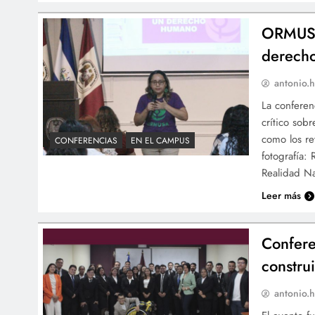
ORMUSA 
derecho
antonio.h
La conferen
crítico sob
como los re
CONFERENCIAS
EN EL CAMPUS
fotografía:
Realidad Na
Leer más
Confere
construi
antonio.h