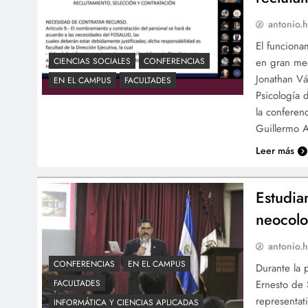
antonio.h
El funciona
en gran med
CIENCIAS SOCIALES
CONFERENCIAS
Jonathan Vá
EN EL CAMPUS
FACULTADES
Psicología 
la conferen
Guillermo 
Leer más
Estudia
neocolo
antonio.h
CONFERENCIAS
EN EL CAMPUS
Durante la 
Ernesto de 
FACULTADES
representat
INFORMÁTICA Y CIENCIAS APLICADAS