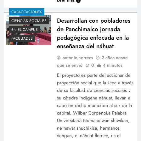
Leer más
CAPACITACIONES
Desarrollan con pobladores
CIENCIAS SOCIALES
de Panchimalco jornada
EN EL CAMPUS
pedagógica enfocada en la
FACULTADES
enseñanza del náhuat
antonio.herrera
2 años desde
que se envió
0
4 minutos
El proyecto es parte del accionar de
proyección social que la Utec a través
de su facultad de ciencias sociales y
su cátedra indígena náhuat, llevan a
cabo en dicho municipio al sur de la
capital. Wilber CorpeñoLa Palabra
Universitaria Numanujwan shiwikan,
ne nawat shuchikisa, hermanos
vengan, el náhuat florece, es el