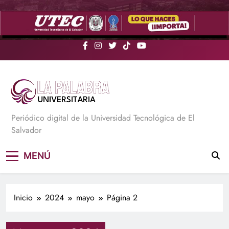
Saltar
al
contenido
La Palabra Universitaria
Periódico digital de la Universidad Tecnológica de El
Salvador
MENÚ
Inicio
2024
mayo
Página 2